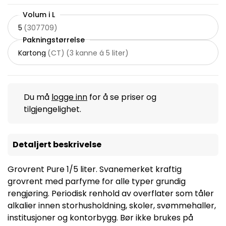
Volum i L
5
(
307709
)
Pakningstørrelse
Kartong
(
CT
)
(
3 kanne á 5 liter
)
Du må
logge inn
for å se priser og
tilgjengelighet.
Detaljert beskrivelse
Grovrent Pure 1/5 liter. Svanemerket kraftig
grovrent med parfyme for alle typer grundig
rengjøring. Periodisk renhold av overflater som tåler
alkalier innen storhusholdning, skoler, svømmehaller,
institusjoner og kontorbygg. Bør ikke brukes på