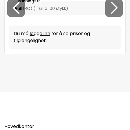
Pakningstr.
Rull
(
RO
)
(
1 rull á 100 stykk
)
Du må
logge inn
for å se priser og
tilgjengelighet.
Hovedkontor