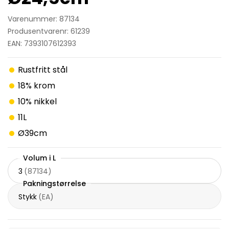
Varenummer: 87134
Produsentvarenr: 61239
EAN: 7393107612393
Rustfritt stål
18% krom
10% nikkel
11L
Ø39cm
Volum i L
3
(
87134
)
Pakningstørrelse
Stykk
(
EA
)