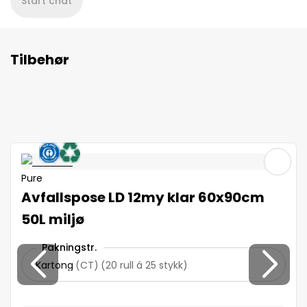
Start chat
Tilbehør
Pure
Avfallspose LD 12my klar 60x90cm
50L miljø
Pakningstr.
Kartong
(
CT
)
(
20 rull á 25 stykk
)