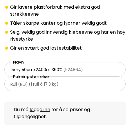
Gir lavere plastforbruk med ekstra god
strekkeevne
Tåler skarpe kanter og hjørner veldig godt
Seig, veldig god innvendig klebeevne og har en høy
rivestyrke
Gir en svært god lastestabilitet
Navn
15my 50cmx2400m 360%
(
524864
)
Pakningstørrelse
Rull
(
RO
)
(
1 rull á 17.3 kg
)
Du må
logge inn
for å se priser og
tilgjengelighet.