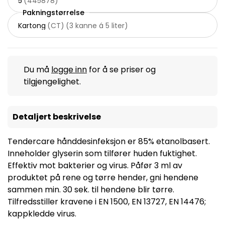
5
(
445878
)
Pakningstørrelse
Kartong
(
CT
)
(
3 kanne á 5 liter
)
Du må
logge inn
for å se priser og
tilgjengelighet.
Detaljert beskrivelse
Tendercare hånddesinfeksjon er 85% etanolbasert.
Inneholder glyserin som tilfører huden fuktighet.
Effektiv mot bakterier og virus. Påfør 3 ml av
produktet på rene og tørre hender, gni hendene
sammen min. 30 sek. til hendene blir tørre.
Tilfredsstiller kravene i EN 1500, EN 13727, EN 14476;
kappkledde virus.