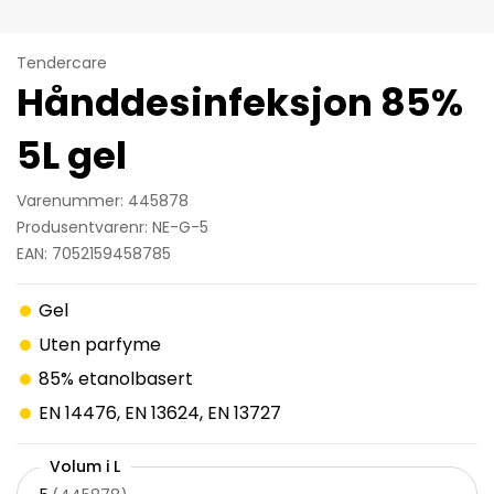
Tendercare
Hånddesinfeksjon 85%
5L gel
Varenummer: 445878
Produsentvarenr: NE-G-5
EAN: 7052159458785
Gel
Uten parfyme
85% etanolbasert
EN 14476, EN 13624, EN 13727
Volum i L