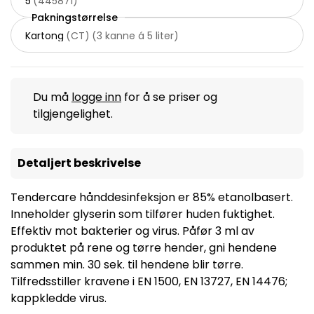
5
(
445871
)
Pakningstørrelse
Kartong
(
CT
)
(
3 kanne á 5 liter
)
Du må
logge inn
for å se priser og
tilgjengelighet.
Detaljert beskrivelse
Tendercare hånddesinfeksjon er 85% etanolbasert.
Inneholder glyserin som tilfører huden fuktighet.
Effektiv mot bakterier og virus. Påfør 3 ml av
produktet på rene og tørre hender, gni hendene
sammen min. 30 sek. til hendene blir tørre.
Tilfredsstiller kravene i EN 1500, EN 13727, EN 14476;
kappkledde virus.