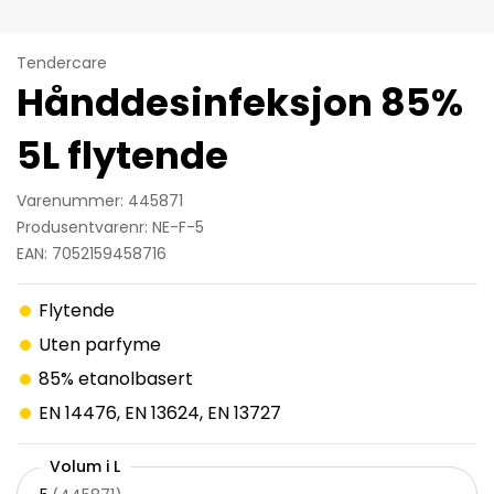
Tendercare
Hånddesinfeksjon 85%
5L flytende
Varenummer: 445871
Produsentvarenr: NE-F-5
EAN: 7052159458716
Flytende
Uten parfyme
85% etanolbasert
EN 14476, EN 13624, EN 13727
Volum i L