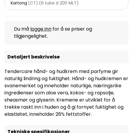
Kartong
(
CT
)
(
6 tube á 200 MLT
)
Du må
logge inn
for å se priser og
tilgjengelighet.
Detaljert beskrivelse
Tendercare hånd- og hudkrem med parfyme gir
naturlig lindring og fuktighet. Hånd- og hudkremen er
svanemerket og inneholder naturlige, næringsrike
ingredienser som aloe vera, kokos- og rapsolje,
sheasmør og glyserin. Kremene er utviklet for å
trekke raskt inn i huden og å gi fornyet fuktighet og
elastisitet, inneholder 26% fettstoffer.
Tekniske spesifikasjoner