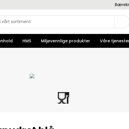
Bærekr
enhold
HMS
Miljøvennlige produkter
Våre tjeneste