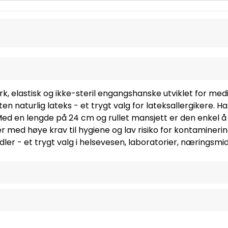
rk, elastisk og ikke-steril engangshanske utviklet for med
n naturlig lateks - et trygt valg for lateksallergikere. 
ed en lengde på 24 cm og rullet mansjett er den enkel å 
r med høye krav til hygiene og lav risiko for kontamineri
er - et trygt valg i helsevesen, laboratorier, næringsmid