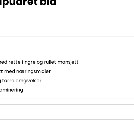
upudret blå
ed rette fingre og rullet mansjett
takt med næringsmidler
og tørre omgivelser
ntaminering