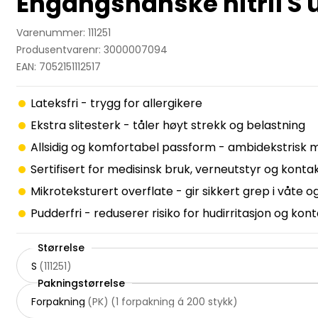
Engangshanske nitril S 
Varenummer: 111251
Produsentvarenr: 3000007094
EAN: 7052151112517
Lateksfri - trygg for allergikere
Ekstra slitesterk - tåler høyt strekk og belastning
Allsidig og komfortabel passform - ambidekstrisk m
Sertifisert for medisinsk bruk, verneutstyr og kon
Mikroteksturert overflate - gir sikkert grep i våte 
Pudderfri - reduserer risiko for hudirritasjon og ko
Størrelse
S
(
111251
)
Pakningstørrelse
Forpakning
(
PK
)
(
1 forpakning á 200 stykk
)