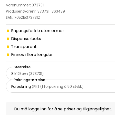
Varenummer: 373731
Produsentvarenr: 373731_363439
EAN: 7052153737312
Engangsforkle uten ermer
Dispenserboks
Transparent
Finnes i flere lengder
Størrelse
81x125cm
(
373731
)
Pakningstørrelse
Forpakning
(
PK
)
(
1 forpakning á 50 stykk
)
Du må
logge inn
for å se priser og tilgjengelighet.