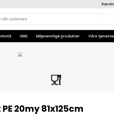
Bærekr
enhold
HMS
Miljøvennlige produkter
Våre tjeneste
t PE 20my 81x125cm