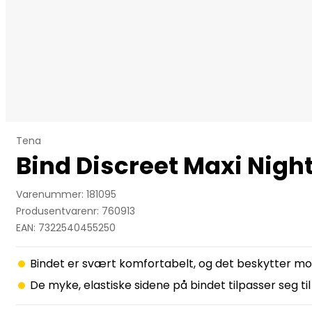
Tena
Bind Discreet Maxi Nigh
Varenummer: 181095
Produsentvarenr: 760913
EAN: 7322540455250
Bindet er svært komfortabelt, og det beskytter mot l
De myke, elastiske sidene på bindet tilpasser seg ti