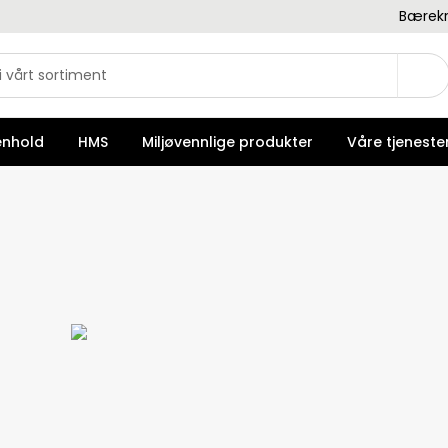
Bærekr
enhold
HMS
Miljøvennlige produkter
Våre tjeneste