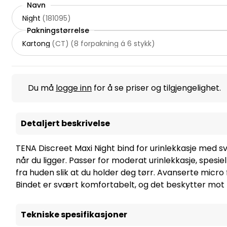
Navn
Night
(
181095
)
Pakningstørrelse
Kartong
(
CT
)
(
8 forpakning á 6 stykk
)
Du må
logge inn
for å se priser og tilgjengelighet.
Detaljert beskrivelse
TENA Discreet Maxi Night bind for urinlekkasje med s
når du ligger. Passer for moderat urinlekkasje, spes
fra huden slik at du holder deg tørr. Avanserte micro 
Bindet er svært komfortabelt, og det beskytter mot le
Tekniske spesifikasjoner