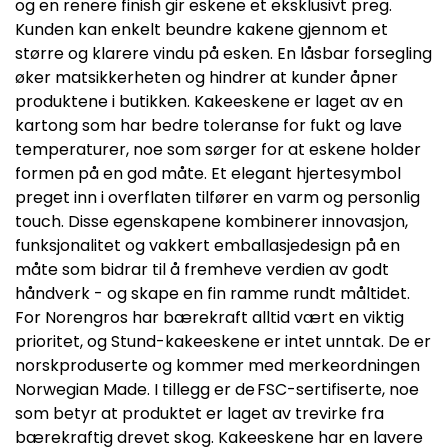
og en renere finish gir eskene et eksklusivt preg.
Kunden kan enkelt beundre kakene gjennom et
større og klarere vindu på esken. En låsbar forsegling
øker matsikkerheten og hindrer at kunder åpner
produktene i butikken. Kakeeskene er laget av en
kartong som har bedre toleranse for fukt og lave
temperaturer, noe som sørger for at eskene holder
formen på en god måte. Et elegant hjertesymbol
preget inn i overflaten tilfører en varm og personlig
touch. Disse egenskapene kombinerer innovasjon,
funksjonalitet og vakkert emballasjedesign på en
måte som bidrar til å fremheve verdien av godt
håndverk - og skape en fin ramme rundt måltidet.
For Norengros har bærekraft alltid vært en viktig
prioritet, og Stund-kakeeskene er intet unntak. De er
norskproduserte og kommer med merkeordningen
Norwegian Made. I tillegg er de FSC-sertifiserte, noe
som betyr at produktet er laget av trevirke fra
bærekraftig drevet skog. Kakeeskene har en lavere