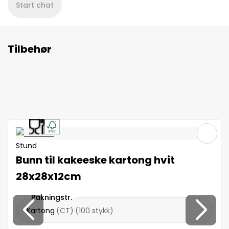
Start chat
Tilbehør
Stund
Bunn til kakeeske kartong hvit
28x28x12cm
Pakningstr.
Kartong
(
CT
)
(
100 stykk
)