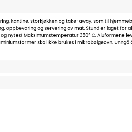
ering, kantine, storkjøkken og take-away, som til hjemme
ning, oppbevaring og servering av mat. Stund er laget fo
å - og nytes! Maksimumstemperatur 350° C. Aluformene lev
uminiumsformer skal ikke brukes i mikrobølgeovn. Unngå 