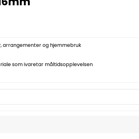
5x16mm
way, arrangementer og hjemmebruk
iale som ivaretar måltidsopplevelsen