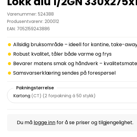
Lokk alu 1/2GN 330x27
Varenummer: 524388
Produsentvarenr: 200012
EAN: 7052159243886
Allsidig bruksområde – ideell for kantine, take-a
Robust kvalitet, tåler både varme og frys
Bevarer matens smak og håndverk – kvalitetsmater
Samsvarserklæring sendes på forespørsel
Pakningstørrelse
Kartong
(
CT
)
(
2 forpakning á 50 stykk
)
Du må
logge inn
for å se priser og tilgjengelighet.