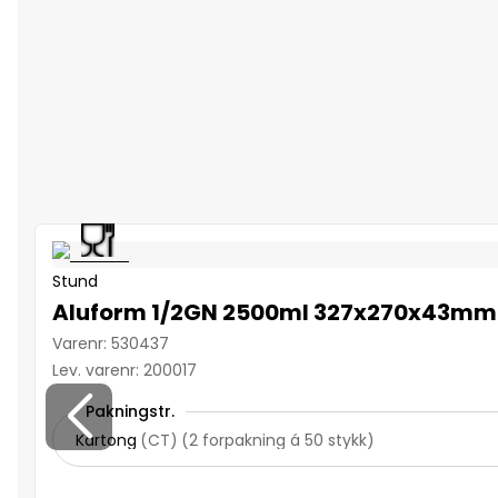
Stund
Aluform 1/2GN 2500ml 327x270x43mm
Varenr
:
530437
Lev. varenr
:
200017
Pakningstr.
Kartong
(
CT
)
(
2 forpakning á 50 stykk
)