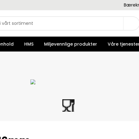
Bærekr
enhold
HMS
Miljøvennlige produkter
Våre tjeneste