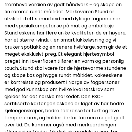
fremheve verdien av godt håndverk – og skape en
fin ramme rundt måltidet. Merkevaren Stund er
utviklet i tett samarbeid med dyktige fagpersoner
med spesialkompetanse på mat og emballasje.
Stund eskene har flere unike kvaliteter, de er høyere,
har et større «vindu», en smart lukkeløsning og vi
bruker spotlakk og en renere hvitfarge, som gir de et
meget eksklusivt preg. Et elegant hjertesymbol
preget inn i overflaten tilfører en varm og personlig
touch. Stund skal være for de hjertevarme stundene
og skape kos og hygge rundt måltidet. Kakeeskene
er kortreiste og produsert i Norge av fagpersoner
med god kunnskap om hvilke kvalitetskrav som
gjelder for det norske markedet. Den FSC-
sertifiserte kartongen eskene er laget av har bedre
kjøleegenskaper, bedre toleranse for fukt og lave
temperaturer, og holder derfor formen meget godt
over tid. De kommer også med merkeordningen
«Norwegian Made». Merket gis produkter som tar