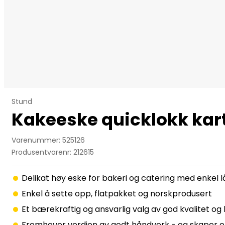
Stund
Kakeeske quicklokk kar
Varenummer: 525126
Produsentvarenr: 212615
Delikat høy eske for bakeri og catering med enkel
Enkel å sette opp, flatpakket og norskprodusert
Et bærekraftig og ansvarlig valg av god kvalitet og
Fremhever verdien av godt håndverk - og skaper e