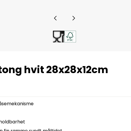
tong hvit 28x28x12cm
 låsemekanisme
 holdbarhet
n fin ramme rundt måltidet