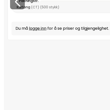
Pakningstr.
Kartong
(
CT
)
(
500 stykk
)
Du må
logge inn
for å se priser og tilgjengelighet.