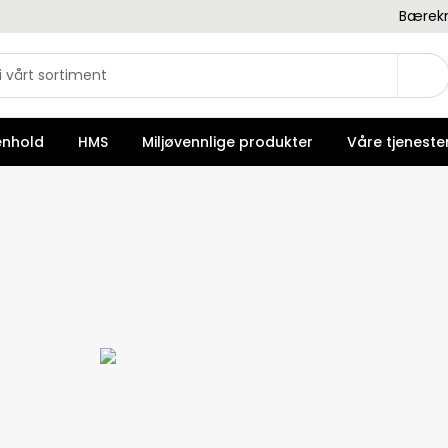
Bærekr
enhold
HMS
Miljøvennlige produkter
Våre tjeneste