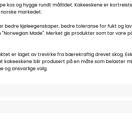
pe kos og hygge rundt måltidet. Kakeeskene er kortreist
t norske markedet.
ar bedre kjøleegenskaper, bedre toleranse for fukt og l
Norwegian Made". Merket gis produkter som tar vare på,
et er laget av trevirke fra bærekraftig drevet skog. Eskene
 at kakeeskene blir produsert på en måte som belaster mi
e og ansvarlige valg.