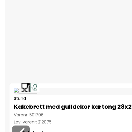
Stund
Kakebrett med gulldekor kartong 28
Varenr
:
501706
Lev. varenr
:
212075