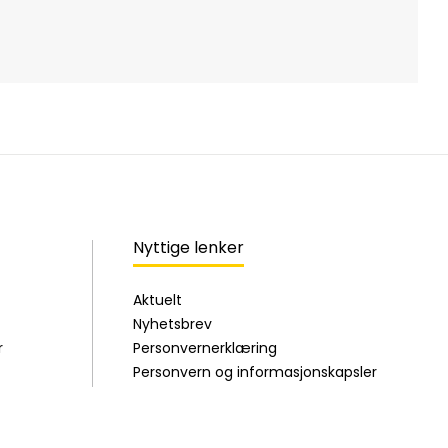
D
Nyttige lenker
Aktuelt
Nyhetsbrev
r
Personvernerklæring
Personvern og informasjonskapsler