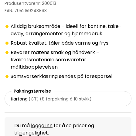
Produsentvarenr: 200013
EAN: 7052159243893
Allsidig bruksområde – ideell for kantine, take-
away, arrangementer og hjemmebruk
Robust kvalitet, tåler både varme og frys
Bevarer matens smak og håndverk –
kvalitetsmateriale som ivaretar
måltidsopplevelsen
Samsvarserklæring sendes på forespørsel
Pakningstørrelse
Kartong
(
CT
)
(
8 forpakning á 10 stykk
)
Du må
logge inn
for å se priser og
tilgjengelighet.