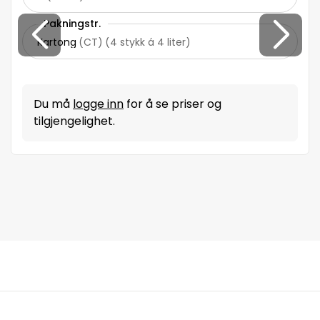
Pakningstr.
Kartong
(
CT
)
(
4 stykk á 4 liter
)
Du må
logge inn
for å se priser og
tilgjengelighet.