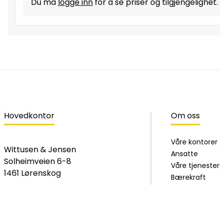
Du må
logge inn
for å se priser og tilgjengelighet.
Hovedkontor
Om oss
Våre kontorer
Wittusen & Jensen
Ansatte
Solheimveien 6-8
Våre tjenester
1461 Lørenskog
Bærekraft