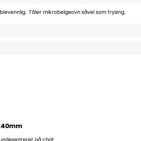
ablevennlig. Tåler mikrobølgeovn såvel som frysing.
00x40mm
 kundesenteret på chat.