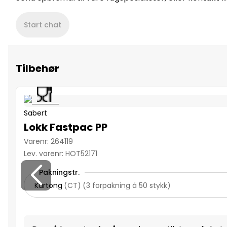
Start chat
Tilbehør
Sabert
Lokk Fastpac PP
Varenr
:
264119
Lev. varenr
:
HOT52171
Pakningstr.
Kartong
(
CT
)
(
3 forpakning á 50 stykk
)