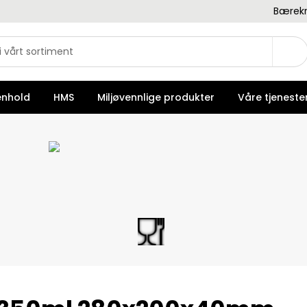
Bærekr
enhold
HMS
Miljøvennlige produkter
Våre tjeneste