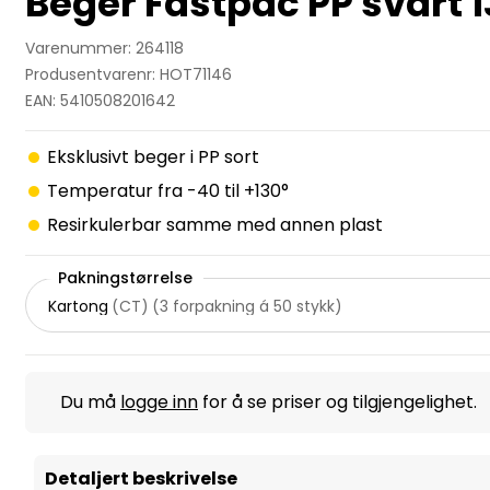
Beger Fastpac PP svar
Varenummer: 264118
Produsentvarenr: HOT71146
EAN: 5410508201642
Eksklusivt beger i PP sort
Temperatur fra -40 til +130°
Resirkulerbar samme med annen plast
Pakningstørrelse
Kartong
(
CT
)
(
3 forpakning á 50 stykk
)
Du må
logge inn
for å se priser og tilgjengelighet.
Detaljert beskrivelse