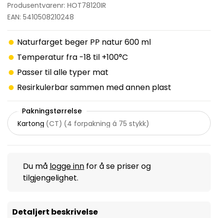
Produsentvarenr: HOT78120IR
EAN: 5410508210248
Naturfarget beger PP natur 600 ml
Temperatur fra -18 til +100°C
Passer til alle typer mat
Resirkulerbar sammen med annen plast
Pakningstørrelse
Kartong
(
CT
)
(
4 forpakning á 75 stykk
)
Du må
logge inn
for å se priser og
tilgjengelighet.
Detaljert beskrivelse