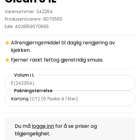
Varenummer: 242264
Produsentvarenr: 9070560
EAN: 4028159070565
Allrengjørngsmiddel til daglig rengjøring av
kjøkken.
Fjerner raskt fettog gjenstridig smuss.
Volum i L
1
(
242264
)
Pakningstørrelse
Kartong
(
CT
)
(
6 flaske á 1 liter
)
Du må
logge inn
for å se priser og
tilgjengelighet.