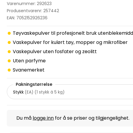
Varenummer: 292623
Produsentvarenr: 257442
EAN: 7052152926236
Tøyvaskepulver til profesjonelt bruk utenblekemidd
Vaskepulver for kulørt tøy, mopper og mikrofiber
Vaskepulver uten fosfater og zeolitt
Uten parfyme
Svanemerket
Pakningstørrelse
Stykk
(
EA
)
(
1 stykk á 5 kg
)
Du må
logge inn
for å se priser og tilgjengelighet.