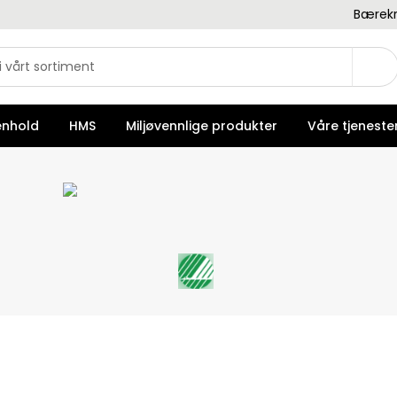
Bærekr
enhold
HMS
Miljøvennlige produkter
Våre tjeneste