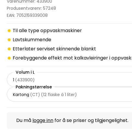
Varenummer: 433900
Produsentvarenr: 57248
EAN: 7052159339008
Til alle type oppvaskmaskiner
Lavtskummende
Etterlater serviset skinnende blankt
Forebyggende effekt mot kalkavleiringer i oppvas
Volum i L
1
(
433900
)
Pakningstørrelse
Kartong
(
CT
)
(
12 flaske á 1 liter
)
Du må
logge inn
for å se priser og tilgjengelighet.