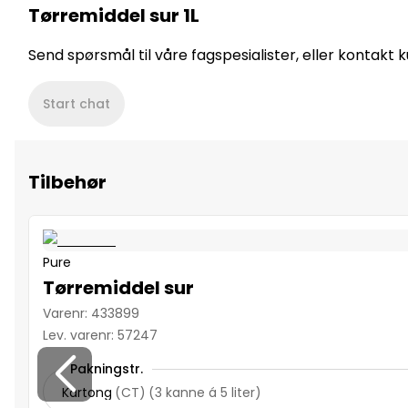
Tørremiddel sur 1L
Send spørsmål til våre fagspesialister, eller kontakt
Start chat
Tilbehør
Pure
Tørremiddel sur
Varenr
:
433899
Lev. varenr
:
57247
Pakningstr.
Kartong
(
CT
)
(
3 kanne á 5 liter
)