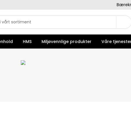
Bærekr
enhold
HMS
Miljøvennlige produkter
Våre tjeneste