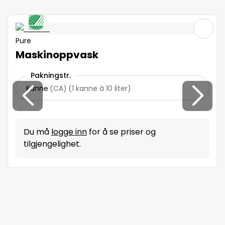
Pure
Maskinoppvask
Pakningstr.
Kanne
(
CA
)
(
1 kanne á 10 liter
)
Du må
logge inn
for å se priser og
tilgjengelighet.