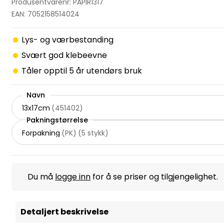
Produsentvarenr: PAPIR1317
EAN: 7052158514024
Lys- og værbestanding
Svært god klebeevne
Tåler opptil 5 år utendørs bruk
Navn
13x17cm
(
451402
)
Pakningstørrelse
Forpakning
(
PK
)
(
5 stykk
)
Du må
logge inn
for å se priser og tilgjengelighet.
Detaljert beskrivelse