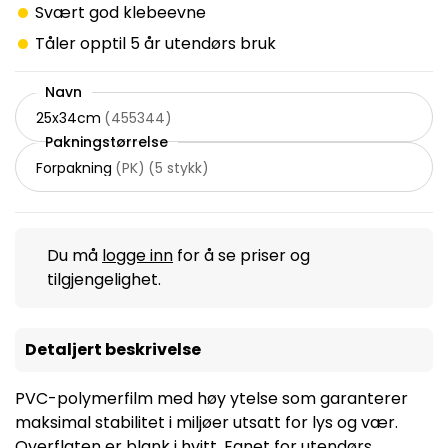
Svært god klebeevne
Tåler opptil 5 år utendørs bruk
Navn
25x34cm
(
455344
)
Pakningstørrelse
Forpakning
(
PK
)
(
5 stykk
)
Du må
logge inn
for å se priser og
tilgjengelighet.
Detaljert beskrivelse
PVC-polymerfilm med høy ytelse som garanterer
maksimal stabilitet i miljøer utsatt for lys og vær.
Overflaten er blank i hvitt. Egnet for utendørs