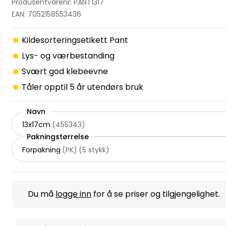
Produsentvarenr: PANT1317
EAN: 7052158553436
Kildesorteringsetikett Pant
Lys- og værbestanding
Svært god klebeevne
Tåler opptil 5 år utendørs bruk
Navn
13x17cm
(
455343
)
Pakningstørrelse
Forpakning
(
PK
)
(
5 stykk
)
Du må
logge inn
for å se priser og tilgjengelighet.