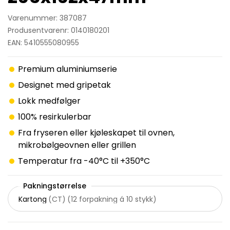
Varenummer: 387087
Produsentvarenr: 0140180201
EAN: 5410555080955
Premium aluminiumserie
Designet med gripetak
Lokk medfølger
100% resirkulerbar
Fra fryseren eller kjøleskapet til ovnen,
mikrobølgeovnen eller grillen
Temperatur fra -40°C til +350°C
Pakningstørrelse
Kartong
(
CT
)
(
12 forpakning á 10 stykk
)