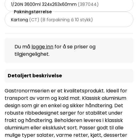
1/2GN 3600ml 324x263x60mm
(
387044
)
Pakningstørrelse
Kartong
(
CT
)
(
8 forpakning á 10 stykk
)
Du må
logge inn
for å se priser og
tilgjengelighet.
Detaljert beskrivelse
Gastronormserien er et kvalitetsprodukt. Ideell for
transport av varm og kald mat. Klassisk aluminium
design som gir en enkel og sikker håndtering. Det
robuste ribbedesignet sørger for stabilitet under
frakt og håndtering. Beholderen leveres i klassisk
aluminium eller eksklusivt sort. Passer godt til alle
mulige typer salater, varme retter, kjøtt, desserter