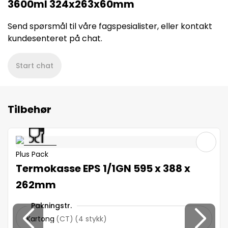
3600ml 324x263x60mm
Send spørsmål til våre fagspesialister, eller kontakt
kundesenteret på chat.
Start chat
Tilbehør
Plus Pack
Termokasse EPS 1/1GN 595 x 388 x
262mm
Pakningstr.
Kartong
(
CT
)
(
4 stykk
)