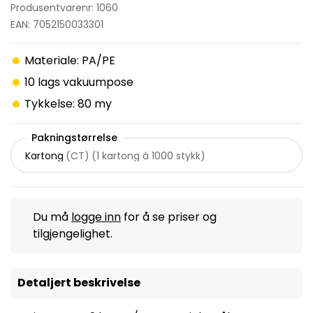
Produsentvarenr: 1060
EAN: 7052150033301
Materiale: PA/PE
10 lags vakuumpose
Tykkelse: 80 my
Pakningstørrelse
Kartong
(
CT
)
(
1 kartong á 1000 stykk
)
Du må
logge inn
for å se priser og
tilgjengelighet.
Detaljert beskrivelse