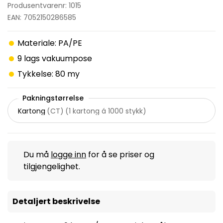
Produsentvarenr: 1015
EAN: 7052150286585
Materiale: PA/PE
9 lags vakuumpose
Tykkelse: 80 my
Pakningstørrelse
Kartong
(
CT
)
(
1 kartong á 1000 stykk
)
Du må
logge inn
for å se priser og
tilgjengelighet.
Detaljert beskrivelse