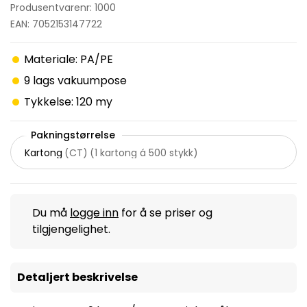
Produsentvarenr: 1000
EAN: 7052153147722
Materiale: PA/PE
9 lags vakuumpose
Tykkelse: 120 my
Pakningstørrelse
Kartong
(
CT
)
(
1 kartong á 500 stykk
)
Du må
logge inn
for å se priser og
tilgjengelighet.
Detaljert beskrivelse