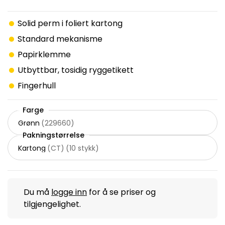
Solid perm i foliert kartong
Standard mekanisme
Papirklemme
Utbyttbar, tosidig ryggetikett
Fingerhull
Farge
Grønn
(
229660
)
Pakningstørrelse
Kartong
(
CT
)
(
10 stykk
)
Du må
logge inn
for å se priser og
tilgjengelighet.