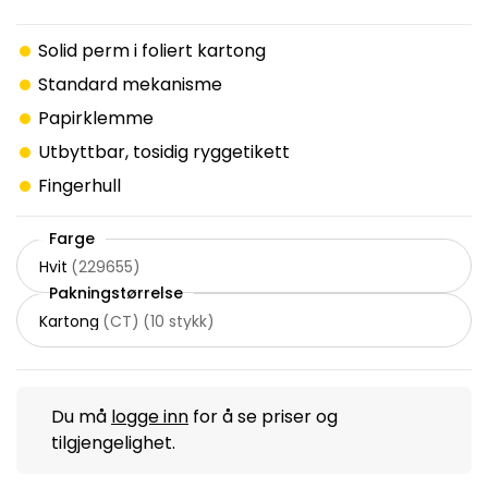
Solid perm i foliert kartong
Standard mekanisme
Papirklemme
Utbyttbar, tosidig ryggetikett
Fingerhull
Farge
Hvit
(
229655
)
Pakningstørrelse
Kartong
(
CT
)
(
10 stykk
)
Du må
logge inn
for å se priser og
tilgjengelighet.