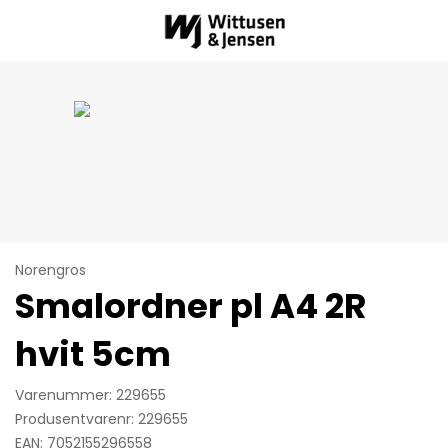
Norengros
Smalordner pl A4 2R
hvit 5cm
Varenummer: 229655
Produsentvarenr: 229655
EAN: 7052155296558