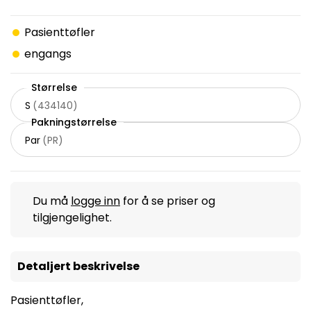
Pasienttøfler
engangs
Størrelse
S
(
434140
)
Pakningstørrelse
Par
(
PR
)
Du må
logge inn
for å se priser og
tilgjengelighet.
Detaljert beskrivelse
Pasienttøfler,