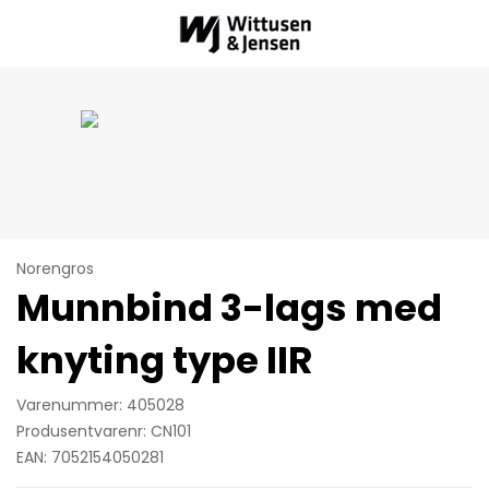
Norengros
Munnbind 3-lags med
knyting type IIR
Varenummer: 405028
Produsentvarenr: CN101
EAN: 7052154050281