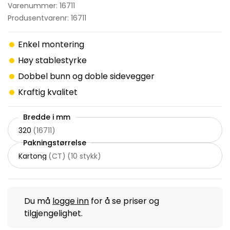
Varenummer: 16711
Produsentvarenr: 16711
Enkel montering
Høy stablestyrke
Dobbel bunn og doble sidevegger
Kraftig kvalitet
Bredde i mm
320
(
16711
)
Pakningstørrelse
Kartong
(
CT
)
(
10 stykk
)
Du må
logge inn
for å se priser og
tilgjengelighet.