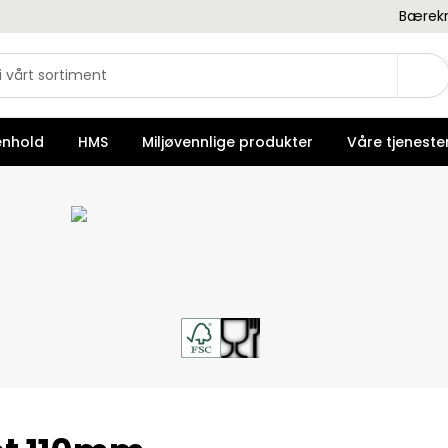
Bærekr
enhold
HMS
Miljøvennlige produkter
Våre tjeneste