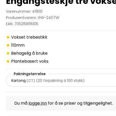
Engangsteskje tre voks
Varenummer: 411610
Produsentvarenr: GW-2407W
EAN: 7052158116105
Vokset trebestikk
110mm
Behagelig å bruke
Plantebasert voks
Pakningstørrelse
Kartong
(
CT
)
(
20 forpakning á 100 stykk
)
Du må
logge inn
for å se priser og tilgjengelighet.