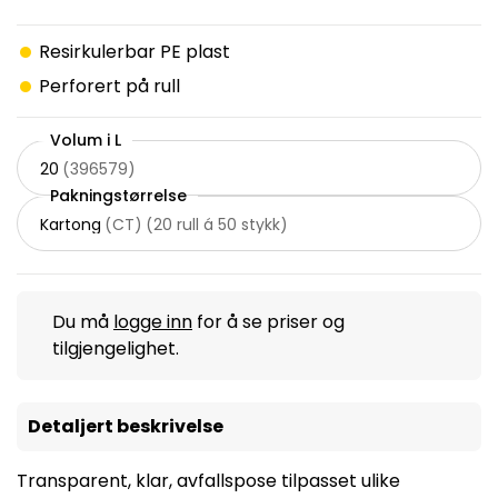
Resirkulerbar PE plast
Perforert på rull
Volum i L
20
(
396579
)
Pakningstørrelse
Kartong
(
CT
)
(
20 rull á 50 stykk
)
Du må
logge inn
for å se priser og
tilgjengelighet.
Detaljert beskrivelse
Transparent, klar, avfallspose tilpasset ulike