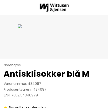
Norengros
Antisklisokker blå M
Varenummer: 434097
Produsentvarenr: 434097
EAN: 7052154340979
Bomull og polyester