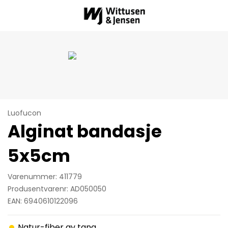
Luofucon
Alginat bandasje
5x5cm
Varenummer: 411779
Produsentvarenr: AD050050
EAN: 6940610122096
Natur-fiber av tang