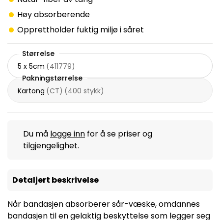
Høy absorberende
Opprettholder fuktig miljø i såret
Størrelse
5 x 5cm
(
411779
)
Pakningstørrelse
Kartong
(
CT
)
(
400 stykk
)
Du må
logge inn
for å se priser og
tilgjengelighet.
Detaljert beskrivelse
Når bandasjen absorberer sår-væske, omdannes
bandasjen til en gelaktig beskyttelse som legger seg