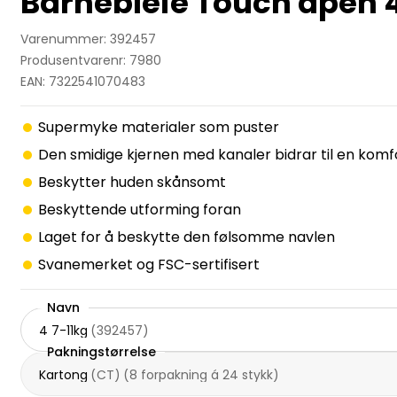
Barnebleie Touch åpen 4
Varenummer: 392457
Produsentvarenr: 7980
EAN: 7322541070483
Supermyke materialer som puster
Den smidige kjernen med kanaler bidrar til en kom
Beskytter huden skånsomt
Beskyttende utforming foran
Laget for å beskytte den følsomme navlen
Svanemerket og FSC-sertifisert
Navn
4 7-11kg
(
392457
)
Pakningstørrelse
Kartong
(
CT
)
(
8 forpakning á 24 stykk
)