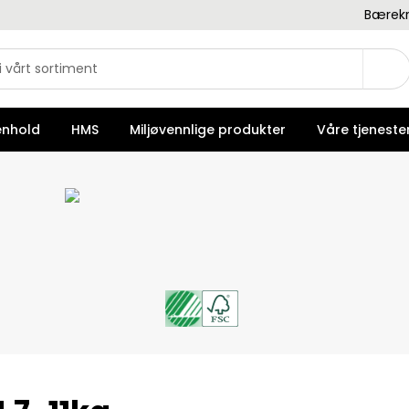
Bærekr
enhold
HMS
Miljøvennlige produkter
Våre tjeneste