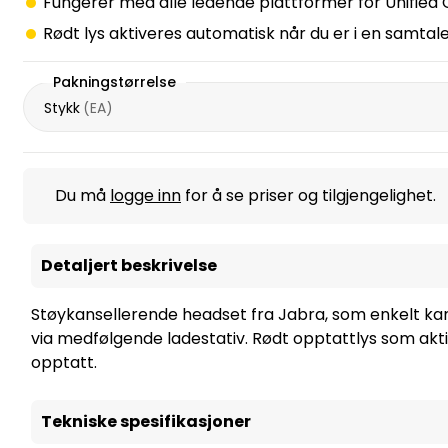
Fungerer med alle ledende plattformer for Unified
Rødt lys aktiveres automatisk når du er i en samtale
Pakningstørrelse
Stykk
(
EA
)
Du må
logge inn
for å se priser og tilgjengelighet.
Detaljert beskrivelse
Støykansellerende headset fra Jabra, som enkelt kan 
via medfølgende ladestativ. Rødt opptattlys som aktiv
opptatt.
Tekniske spesifikasjoner