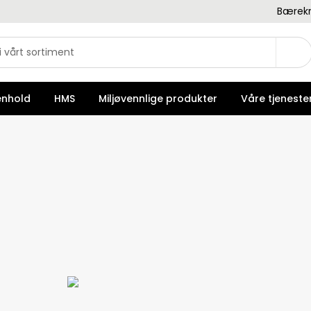
Bærekr
enhold
HMS
Miljøvennlige produkter
Våre tjeneste