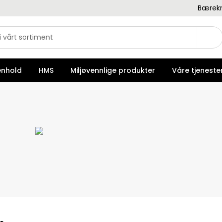
Bærekr
enhold
HMS
Miljøvennlige produkter
Våre tjeneste