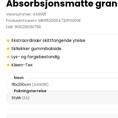
Absorbsjonsmatte gran
Varenummer: 449081
Produsentvarenr: MIH11520064720F0000E
EAN: 9010216061758
Ekstraordinær skittfangende ytelse
Sklisikker gummibakside
Lys- og fargebestandig
Kleen-Tex
Navn
115x200cm
(
449081
)
Pakningstørrelse
Stykk
(
EA
)