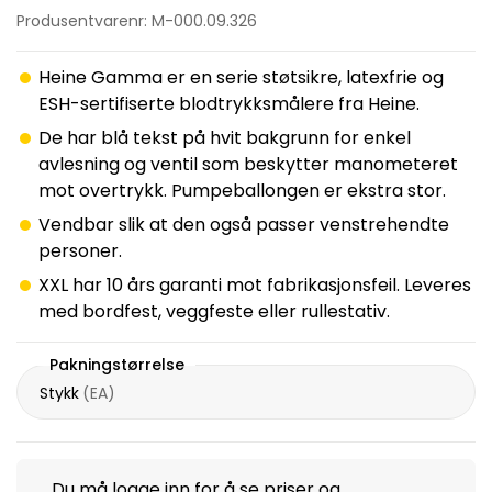
Produsentvarenr: M-000.09.326
Heine Gamma er en serie støtsikre, latexfrie og
ESH-sertifiserte blodtrykksmålere fra Heine.
De har blå tekst på hvit bakgrunn for enkel
avlesning og ventil som beskytter manometeret
mot overtrykk. Pumpeballongen er ekstra stor.
Vendbar slik at den også passer venstrehendte
personer.
XXL har 10 års garanti mot fabrikasjonsfeil. Leveres
med bordfest, veggfeste eller rullestativ.
Pakningstørrelse
Stykk
(
EA
)
Du må
logge inn
for å se priser og