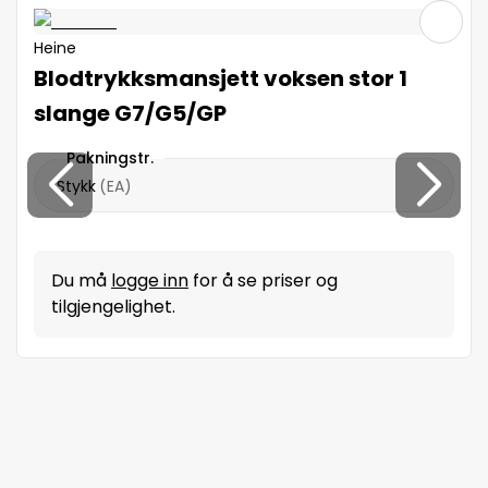
Heine
Blodtrykksmansjett voksen stor 1
slange G7/G5/GP
Pakningstr.
Stykk
(
EA
)
Du må
logge inn
for å se priser og
tilgjengelighet.