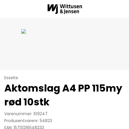
Esselte
Aktomslag A4 PP 115my
rød 10stk
Varenummer: 109247
Produsentvarenr: 54823
EAN: 15701216548233