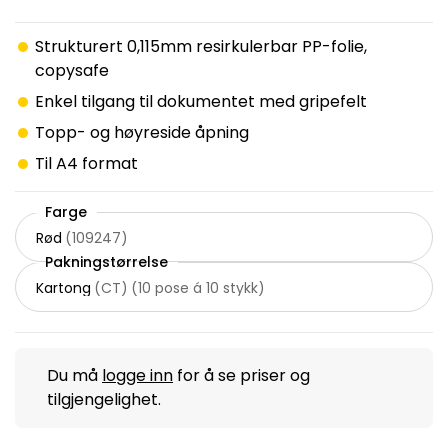
Strukturert 0,115mm resirkulerbar PP-folie,
copysafe
Enkel tilgang til dokumentet med gripefelt
Topp- og høyreside åpning
Til A4 format
Farge
Rød
(
109247
)
Pakningstørrelse
Kartong
(
CT
)
(
10 pose á 10 stykk
)
Du må
logge inn
for å se priser og
tilgjengelighet.