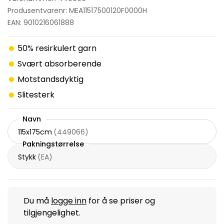
Produsentvarenr: MEA11517500120F0000H
EAN: 9010216061888
50% resirkulert garn
Svært absorberende
Motstandsdyktig
Slitesterk
Navn
115x175cm
(
449066
)
Pakningstørrelse
Stykk
(
EA
)
Du må
logge inn
for å se priser og
tilgjengelighet.