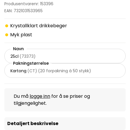
Produsentvarenr: 153396
EAN: 7321031533965
Krystallklart drikkebeger
Myk plast
Navn
25cl
(
73373
)
Pakningstørrelse
Kartong
(
CT
)
(
20 forpakning á 50 stykk
)
Du må
logge inn
for å se priser og
tilgjengelighet.
Detaljert beskrivelse