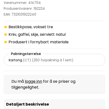
Varenummer: 414704
Produsentvarenr: 192224
EAN: 7321031922240
Bestikkpose, vokset tre
Kniv, gaffel, skje, serviett natur
Produsert i fornybart materiale
Pakningstørrelse
Kartong
(
CT
)
(
250 forpakning á 1 sett
)
Du må
logge inn
for å se priser og
tilgjengelighet.
Detaljert beskrivelse