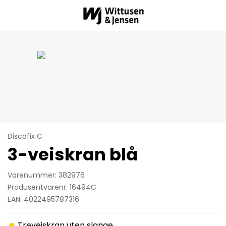
Discofix C
3-veiskran blå
Varenummer: 382976
Produsentvarenr: 16494C
EAN: 4022495787316
Treveiskran uten slange.